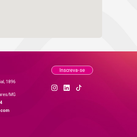
Inscreva-se
al, 1896
ares/MG
4
.com