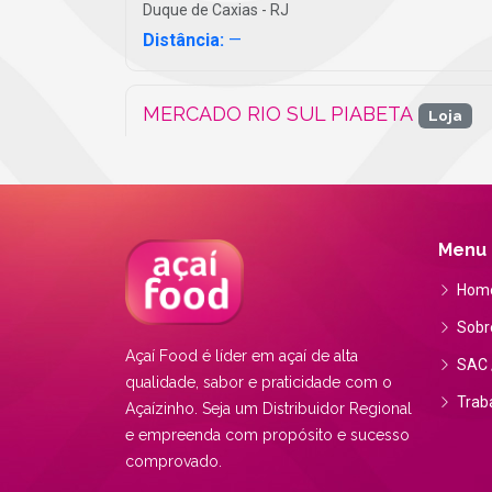
Duque de Caxias - RJ
Distância:
—
MERCADO RIO SUL PIABETA
Loja
Magé - RJ
Distância:
—
Menu
RIO SUL SANTO ALEIXO RJ
Loja
Hom
Magé - RJ
Distância:
—
Sobr
Açaí Food é líder em açaí de alta
SAC /
qualidade, sabor e praticidade com o
ESTADIO OLIMPICO NILTON SANTO
Trab
Açaízinho. Seja um Distribuidor Regional
Loja
e empreenda com propósito e sucesso
Rio de Janeiro - RJ
comprovado.
Distância:
—