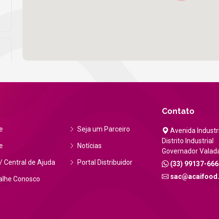
Contato
e
Seja um Parceiro
Avenida Industri
Distrito Industrial
e
Notícias
Governador Valad
 Central de Ajuda
Portal Distribuidor
(33) 99137-666
S
sac@acaifood
alhe Conosco