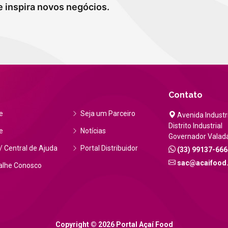
e inspira novos negócios.
Contato
e
Seja um Parceiro
Avenida Industri
Distrito Industrial
e
Notícias
Governador Valad
 Central de Ajuda
Portal Distribuidor
(33) 99137-666
sac@acaifood
alhe Conosco
Copyright © 2026 Portal Açaí Food