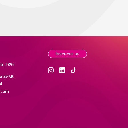
Inscreva-se
al, 1896
ares/MG
4
.com