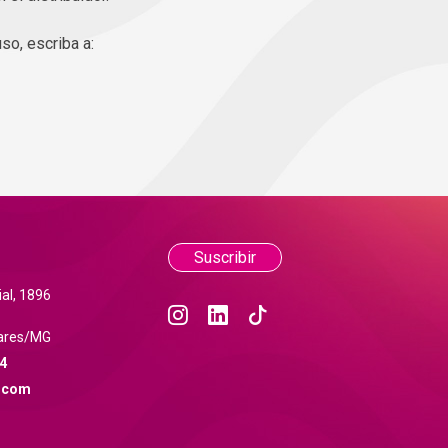
so, escriba a:
Suscribir
al, 1896
ares/MG
4
.com