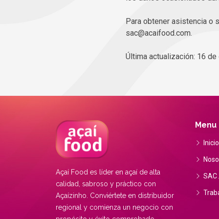
Para obtener asistencia o s
sac@acaifood.com.
Última actualización: 16 de
Menu
Inicio
Noso
Açaí Food es líder en açaí de alta
SAC 
calidad, sabroso y práctico con
Traba
Açaízinho. Conviértete en distribuidor
regional y comienza un negocio con
propósito y éxito comprobado.