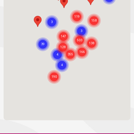
ESTADIO OLIMPICO NILTON SANTOS
Tienda
Rio de Janeiro - RJ
Distancia:
—
ANSELMO RAÇOES
Tienda
Rio de Janeiro - RJ
Distancia:
—
SESI NOVA IGUAÇU
Tienda
Nova Iguaçu - RJ
Distancia:
—
RANCHO PENIEL
Tienda