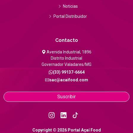
Noticias
DEPOSITO CAMPO DE FUTEBOL DOM RUAN
Portal Distribuidor
Tienda
IGUABA GRANDE - RJ
Distancia:
—
Contacto
Avenida Industrial, 1896
J J EMBALAGENS XERERM
Tienda
Distrito Industrial
Duque de Caxias - RJ
Governador Valadares/MG
Distancia:
—
(33) 99137-6664
sac@acaifood.com
J J EMBALAGENS IMBARIE
Tienda
Suscribir
Duque de Caxias - RJ
Distancia:
—
CENTRO DE FORMAÇAO NOGUEIRA MINEIRA
Copyright © 2026 Portal Açaí Food