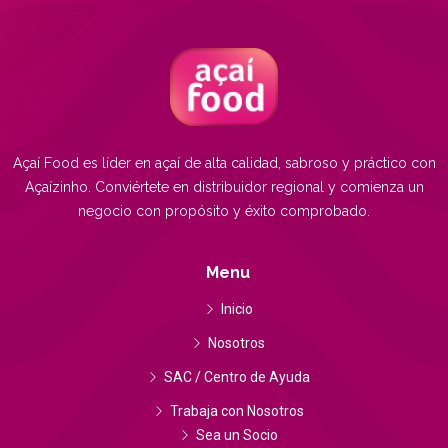
... - ...
Distancia:
—
TRAILER DA TIA CARLA
Tienda
Duque de Caxias - RJ
Distancia:
—
Açaí Food es líder en açaí de alta calidad, sabroso y práctico con
Açaízinho. Conviértete en distribuidor regional y comienza un
negocio con propósito y éxito comprobado.
POSTO ESTRADEIRO
Tienda
Duque de Caxias - RJ
Menu
Distancia:
—
Inicio
Nosotros
AÇAI ROXINHO
Tienda
SAC / Centro de Ayuda
Duque de Caxias - RJ
Trabaja con Nosotros
Distancia:
—
Sea un Socio